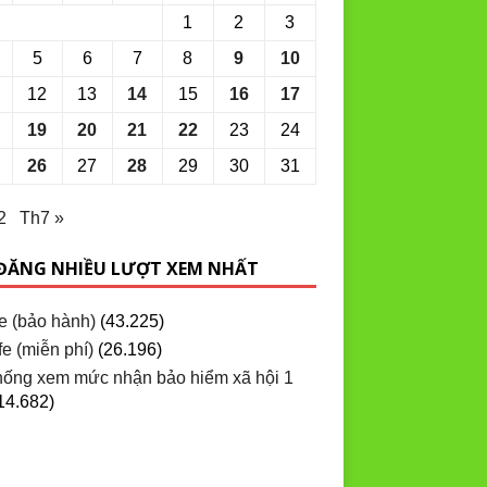
1
2
3
5
6
7
8
9
10
12
13
14
15
16
17
19
20
21
22
23
24
26
27
28
29
30
31
2
Th7 »
 ĐĂNG NHIỀU LƯỢT XEM NHẤT
e (bảo hành)
(43.225)
e (miễn phí)
(26.196)
hống xem mức nhận bảo hiểm xã hội 1
14.682)