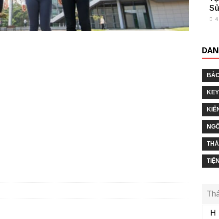
Sử
4
DAN
BẢO
KEY
KIẾ
NGÔ
THÀ
TIỆ
Thá
H