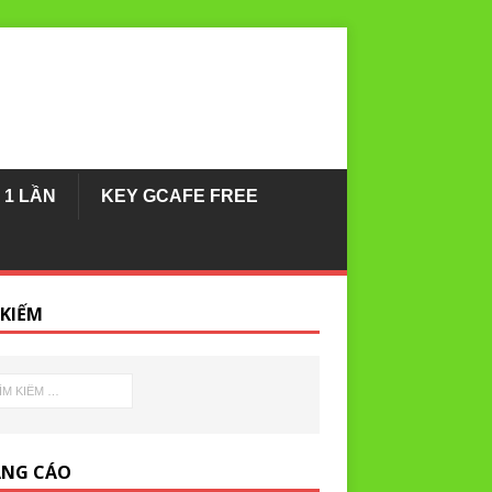
 1 LẦN
KEY GCAFE FREE
 KIẾM
NG CÁO