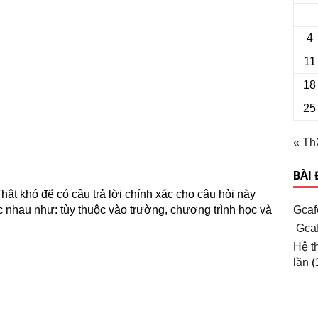
4
11
18
25
« Th
BÀI
hật khó để có câu trả lời chính xác cho câu hỏi này
Gcaf
c nhau như: tùy thuộc vào trường, chương trình học và
Gcaf
Hệ t
lần
(