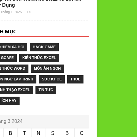
 Dụng
 Tháng 1, 2025
0
H MỤC
 HIỂM XÃ HỘI
HACK GAME
 GCAFE
KIẾN THỨC EXCEL
N THỨC WORD
MÓN ĂN NGON
N NGỮ LẬP TRÌNH
SỨC KHỎE
THUẾ
NH THẠO EXCEL
TIN TỨC
N ÍCH HAY
ng 3 2024
B
T
N
S
B
C