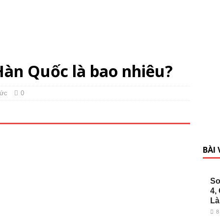
 Hàn Quốc là bao nhiêu?
tức
0
BÀI
So
4,
Là
8