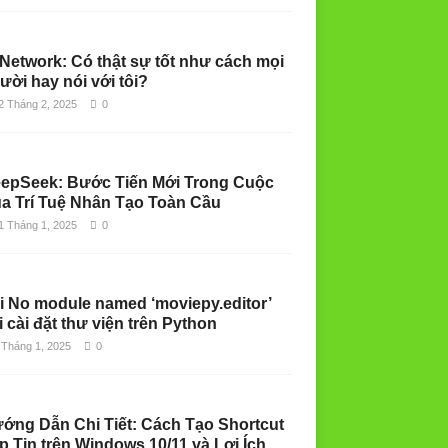
 Network: Có thật sự tốt như cách mọi
ười hay nói với tôi?
2 Tháng 2, 2025
0
epSeek: Bước Tiến Mới Trong Cuộc
a Trí Tuệ Nhân Tạo Toàn Cầu
1 Tháng 1, 2025
0
i No module named ‘moviepy.editor’
i cài đặt thư viện trên Python
 Tháng 1, 2025
0
ớng Dẫn Chi Tiết: Cách Tạo Shortcut
p Tin trên Windows 10/11 và Lợi Ích