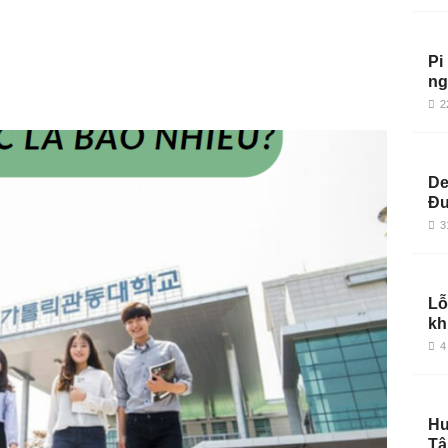
Pi
ng
2
De
Đu
3
Lỗ
kh
4
Hư
Tậ