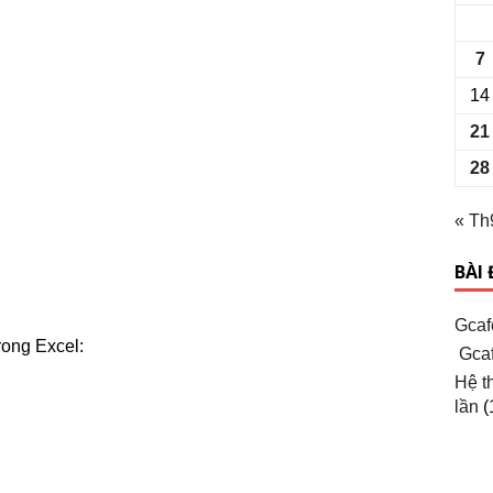
7
14
21
28
« Th
BÀI
Gcaf
rong Excel:
Gcaf
Hệ t
lần
(