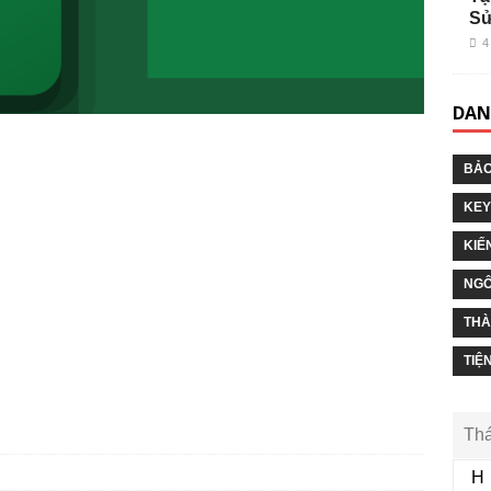
Sử
4
DAN
BẢO
KEY
KIẾ
NGÔ
THÀ
TIỆ
Thá
H