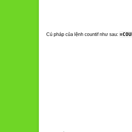
=COU
Cú pháp của lệnh countif như sau: