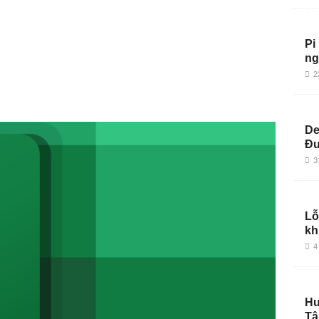
Pi
ng
2
De
Đu
3
Lỗ
kh
4
Hư
Tậ