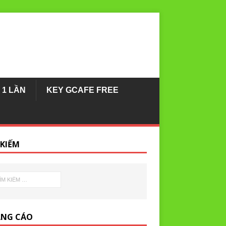
 1 LẦN
KEY GCAFE FREE
 KIẾM
NG CÁO