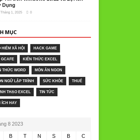
 Dụng
 Tháng 1, 2025
0
H MỤC
 HIỂM XÃ HỘI
HACK GAME
 GCAFE
KIẾN THỨC EXCEL
N THỨC WORD
MÓN ĂN NGON
N NGỮ LẬP TRÌNH
SỨC KHỎE
THUẾ
NH THẠO EXCEL
TIN TỨC
N ÍCH HAY
ng 8 2023
B
T
N
S
B
C