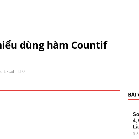
 hiểu dùng hàm Countif
ức Excel
0
BÀI
So
4,
Là
8