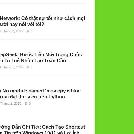
 Network: Có thật sự tốt như cách mọi
ười hay nói với tôi?
2 Tháng 2, 2025
0
epSeek: Bước Tiến Mới Trong Cuộc
a Trí Tuệ Nhân Tạo Toàn Cầu
1 Tháng 1, 2025
0
i No module named ‘moviepy.editor’
i cài đặt thư viện trên Python
 Tháng 1, 2025
0
ớng Dẫn Chi Tiết: Cách Tạo Shortcut
p Tin trên Windows 10/11 và Lợi Ích