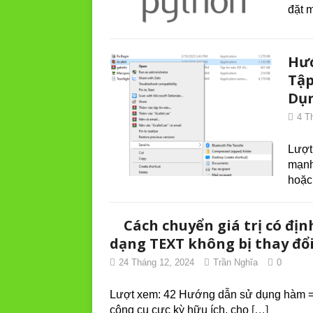
đặt 
Hướ
Tập
Dụ
4 T
Lượt
mạnh
hoặ
Cách chuyển giá trị có đ
dạng TEXT không bị thay đổi 
24 Tháng 12, 2024
Trần Nghĩa
0
Lượt xem: 42 Hướng dẫn sử dụng hàm =T
công cụ cực kỳ hữu ích, cho
[…]