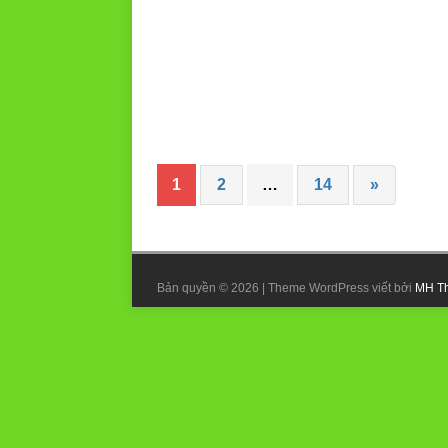
1
2
…
14
»
Bản quyền © 2026 | Theme WordPress viết bởi
MH T