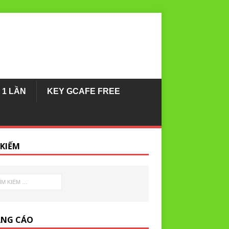
 1 LẦN
KEY GCAFE FREE
 KIẾM
NG CÁO