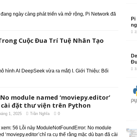
ử đang ngày càng phát triển và mở rộng, Pi Network đã
Pi
ng
2
Trong Cuộc Đua Trí Tuệ Nhân Tạo
De
Đu
3
ô hình AI DeepSeek vừa ra mắt) I. Giới Thiệu: Bối
 No module named ‘moviepy.editor’
 cài đặt thư viện trên Python
háng 1, 2025
Trần Nghĩa
0
 xem: 56 Lỗi này ModuleNotFoundError: No module
d ‘moviepy.editor’chỉ ra cụ thể rằng mặc dù bạn đã cài