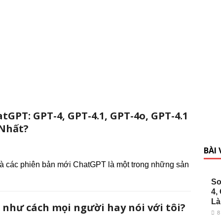
tGPT: GPT-4, GPT-4.1, GPT-4o, GPT-4.1
 Nhất?
BÀI
và các phiên bản mới ChatGPT là một trong những sản
So
4,
Là
t như cách mọi người hay nói với tôi?
8