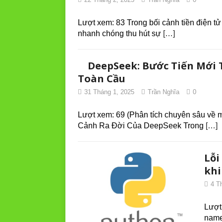
Lượt xem: 83 Trong bối cảnh tiền điện t
nhanh chóng thu hút sự
[…]
DeepSeek: Bước Tiến Mới 
Toàn Cầu
31 Tháng 1, 2025
Trần Nghĩa
0
Lượt xem: 69 (Phân tích chuyên sâu về m
Cảnh Ra Đời Của DeepSeek Trong
[…]
Lỗi
khi
4 T
Lượt
name