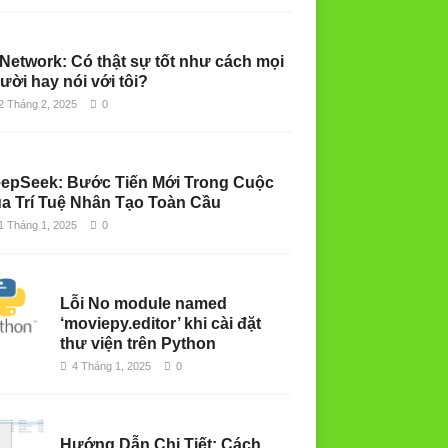
 Network: Có thật sự tốt như cách mọi
ười hay nói với tôi?
2 Tháng 2, 2025
0
epSeek: Bước Tiến Mới Trong Cuộc
a Trí Tuệ Nhân Tạo Toàn Cầu
1 Tháng 1, 2025
0
Lỗi No module named
‘moviepy.editor’ khi cài đặt
thư viện trên Python
4 Tháng 1, 2025
0
Hướng Dẫn Chi Tiết: Cách