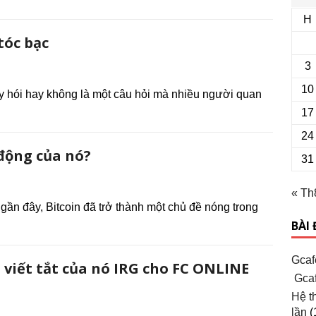
H
tóc bạc
3
10
y hói hay không là một câu hỏi mà nhiều người quan
17
24
 động của nó?
31
« Th
ần đây, Bitcoin đã trở thành một chủ đề nóng trong
BÀI
Gcaf
 viết tắt của nó IRG cho FC ONLINE
Gcaf
Hệ t
lần
(