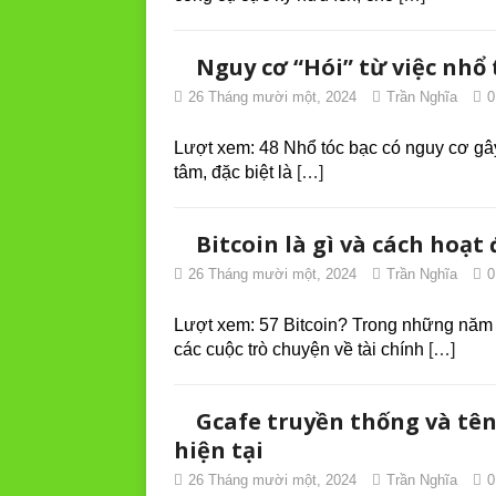
Nguy cơ “Hói” từ việc nhổ 
26 Tháng mười một, 2024
Trần Nghĩa
0
Lượt xem: 48 Nhổ tóc bạc có nguy cơ gâ
tâm, đặc biệt là
[…]
Bitcoin là gì và cách hoạt
26 Tháng mười một, 2024
Trần Nghĩa
0
Lượt xem: 57 Bitcoin? Trong những năm g
các cuộc trò chuyện về tài chính
[…]
Gcafe truyền thống và tên
hiện tại
26 Tháng mười một, 2024
Trần Nghĩa
0