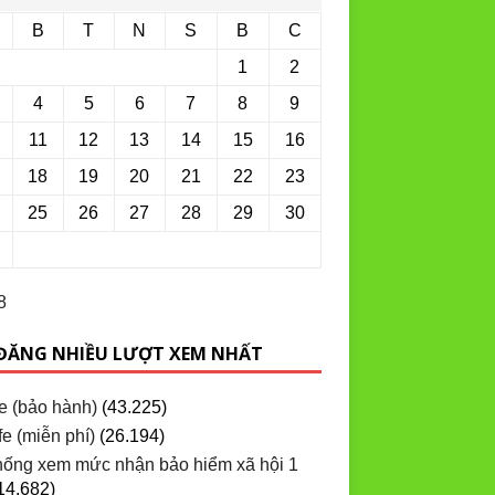
B
T
N
S
B
C
1
2
4
5
6
7
8
9
11
12
13
14
15
16
18
19
20
21
22
23
25
26
27
28
29
30
8
 ĐĂNG NHIỀU LƯỢT XEM NHẤT
e (bảo hành)
(43.225)
e (miễn phí)
(26.194)
hống xem mức nhận bảo hiểm xã hội 1
14.682)