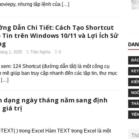
moviepy, nhưng tập lệnh của
[…]
ng Dẫn Chi Tiết: Cách Tạo Shortcut
 Tin trên Windows 10/11 và Lợi Ích Sử
ng
DAN
háng 1, 2025
Trần Nghĩa
0
BẢO
 xem: 124 Shortcut (đường dẫn tắt) là một công cụ
KEY
 mẽ giúp bạn truy cập nhanh đến các tập tin, thư mục
c
[…]
KIẾ
NGÔ
ịnh dạng ngày tháng năm sang định
THÀ
giá trị
TIỆ
EXT( ) trong Excel Hàm TEXT trong Excel là một
Thá