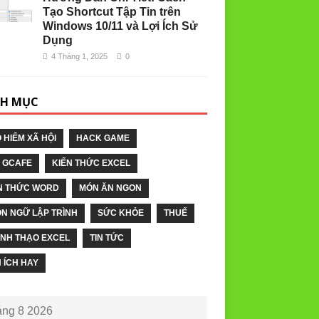
Tạo Shortcut Tập Tin trên
Windows 10/11 và Lợi Ích Sử
Dụng
4 Tháng 1, 2025
0
H MỤC
 HIỂM XÃ HỘI
HACK GAME
 GCAFE
KIẾN THỨC EXCEL
N THỨC WORD
MÓN ĂN NGON
N NGỮ LẬP TRÌNH
SỨC KHỎE
THUẾ
NH THẠO EXCEL
TIN TỨC
N ÍCH HAY
ng 8 2026