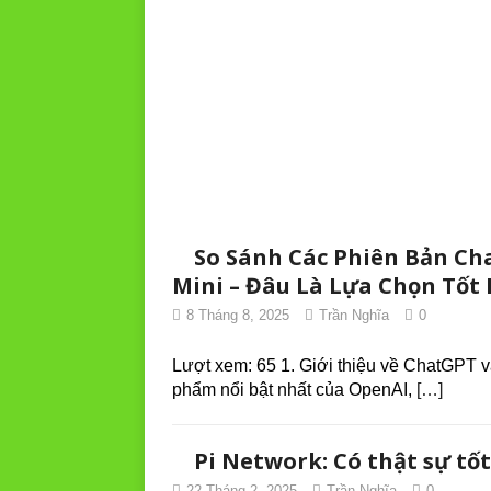
So Sánh Các Phiên Bản Cha
Mini – Đâu Là Lựa Chọn Tốt
8 Tháng 8, 2025
Trần Nghĩa
0
Lượt xem: 65 1. Giới thiệu về ChatGPT 
phẩm nổi bật nhất của OpenAI,
[…]
Pi Network: Có thật sự tố
22 Tháng 2, 2025
Trần Nghĩa
0