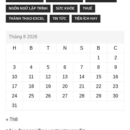
NGÔN NGỮ LẬP TRÌNH
SỨC KHỎE
THUẾ
THÀNH THẠO EXCEL
TIN TỨC
TIỆN ÍCH HAY
Tháng 8 2026
H
B
T
N
S
B
C
1
2
3
4
5
6
7
8
9
10
11
12
13
14
15
16
17
18
19
20
21
22
23
24
25
26
27
28
29
30
31
« Th8