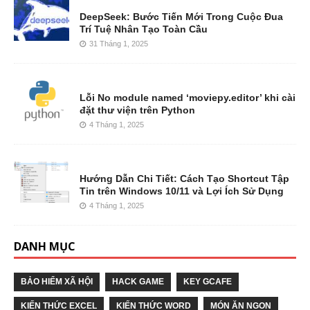
DeepSeek: Bước Tiến Mới Trong Cuộc Đua
Trí Tuệ Nhân Tạo Toàn Cầu
31 Tháng 1, 2025
Lỗi No module named ‘moviepy.editor’ khi cài
đặt thư viện trên Python
4 Tháng 1, 2025
Hướng Dẫn Chi Tiết: Cách Tạo Shortcut Tập
Tin trên Windows 10/11 và Lợi Ích Sử Dụng
4 Tháng 1, 2025
DANH MỤC
BẢO HIỂM XÃ HỘI
HACK GAME
KEY GCAFE
KIẾN THỨC EXCEL
KIẾN THỨC WORD
MÓN ĂN NGON