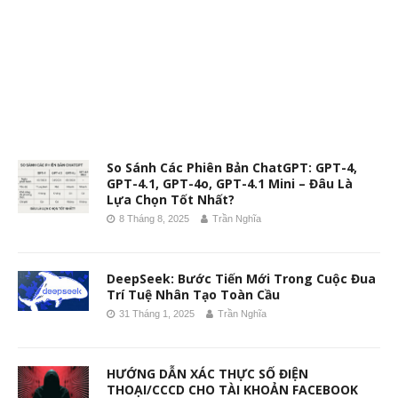
So Sánh Các Phiên Bản ChatGPT: GPT-4,
GPT-4.1, GPT-4o, GPT-4.1 Mini – Đâu Là
Lựa Chọn Tốt Nhất?
8 Tháng 8, 2025
Trần Nghĩa
DeepSeek: Bước Tiến Mới Trong Cuộc Đua
Trí Tuệ Nhân Tạo Toàn Cầu
31 Tháng 1, 2025
Trần Nghĩa
HƯỚNG DẪN XÁC THỰC SỐ ĐIỆN
THOẠI/CCCD CHO TÀI KHOẢN FACEBOOK