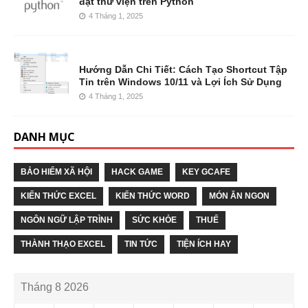
đặt thư viện trên Python
4 Tháng 1, 2025
Hướng Dẫn Chi Tiết: Cách Tạo Shortcut Tập
Tin trên Windows 10/11 và Lợi Ích Sử Dụng
4 Tháng 1, 2025
DANH MỤC
BẢO HIỂM XÃ HỘI
HACK GAME
KEY GCAFE
KIẾN THỨC EXCEL
KIẾN THỨC WORD
MÓN ĂN NGON
NGÔN NGỮ LẬP TRÌNH
SỨC KHỎE
THUẾ
THÀNH THẠO EXCEL
TIN TỨC
TIỆN ÍCH HAY
Tháng 8 2026