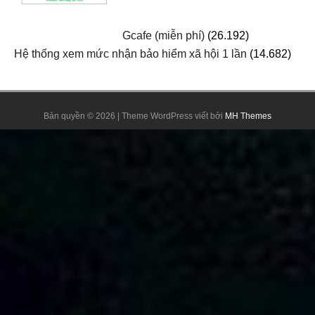
Gcafe (miễn phí)
(26.192)
Hệ thống xem mức nhận bảo hiểm xã hội 1 lần
(14.682)
Bản quyền © 2026 | Theme WordPress viết bởi
MH Themes