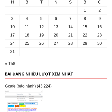
H
B
T
N
S
B
C
1
2
3
4
5
6
7
8
9
10
11
12
13
14
15
16
17
18
19
20
21
22
23
24
25
26
27
28
29
30
31
« Th8
BÀI ĐĂNG NHIỀU LƯỢT XEM NHẤT
Gcafe (bảo hành)
(43.224)