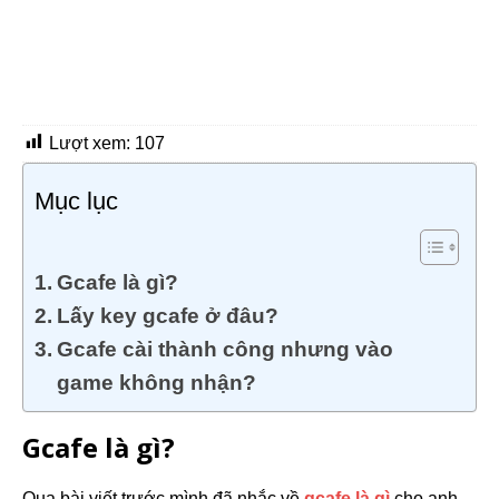
Lượt xem:
107
Mục lục
Gcafe là gì?
Lấy key gcafe ở đâu?
Gcafe cài thành công nhưng vào
game không nhận?
Gcafe là gì?
Qua bài viết trước mình đã nhắc về
gcafe là gì
cho anh