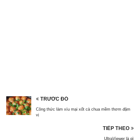
TRƯỚC ĐÓ
Công thức làm xíu mại xốt cà chua mềm thơm đậm
vị
TIẾP THEO
UltraViewer là gì