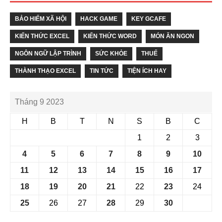
BẢO HIỂM XÃ HỘI
HACK GAME
KEY GCAFE
KIẾN THỨC EXCEL
KIẾN THỨC WORD
MÓN ĂN NGON
NGÔN NGỮ LẬP TRÌNH
SỨC KHỎE
THUẾ
THÀNH THẠO EXCEL
TIN TỨC
TIỆN ÍCH HAY
Tháng 9 2023
H
B
T
N
S
B
C
1
2
3
4
5
6
7
8
9
10
11
12
13
14
15
16
17
18
19
20
21
22
23
24
25
26
27
28
29
30