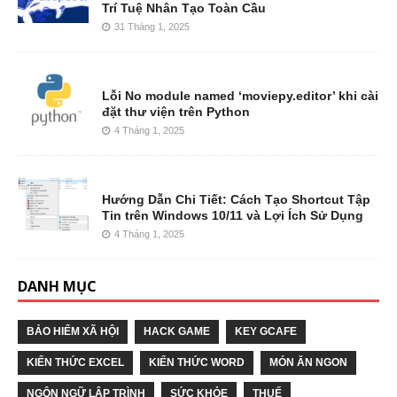
Trí Tuệ Nhân Tạo Toàn Cầu
31 Tháng 1, 2025
Lỗi No module named ‘moviepy.editor’ khi cài
đặt thư viện trên Python
4 Tháng 1, 2025
Hướng Dẫn Chi Tiết: Cách Tạo Shortcut Tập
Tin trên Windows 10/11 và Lợi Ích Sử Dụng
4 Tháng 1, 2025
DANH MỤC
BẢO HIỂM XÃ HỘI
HACK GAME
KEY GCAFE
KIẾN THỨC EXCEL
KIẾN THỨC WORD
MÓN ĂN NGON
NGÔN NGỮ LẬP TRÌNH
SỨC KHỎE
THUẾ