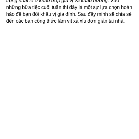
trọng nhất là ở khâu ướp gia vị và khâu nướng.
Vào
những bữa tiệc cuối tuần thì đây là một sự lựa chọn hoàn
hảo để bạn đổi khẩu vị gia đình. Sau đây mình sẽ chia sẻ
đến các bạn công thức làm vịt xá xíu đơn giản tại nhà.