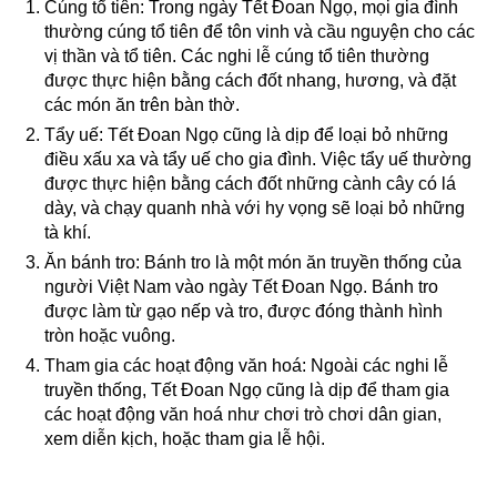
Cúng tổ tiên: Trong ngày Tết Đoan Ngọ, mọi gia đình
thường cúng tổ tiên để tôn vinh và cầu nguyện cho các
vị thần và tổ tiên. Các nghi lễ cúng tổ tiên thường
được thực hiện bằng cách đốt nhang, hương, và đặt
các món ăn trên bàn thờ.
Tẩy uế: Tết Đoan Ngọ cũng là dịp để loại bỏ những
điều xấu xa và tẩy uế cho gia đình. Việc tẩy uế thường
được thực hiện bằng cách đốt những cành cây có lá
dày, và chạy quanh nhà với hy vọng sẽ loại bỏ những
tà khí.
Ăn bánh tro: Bánh tro là một món ăn truyền thống của
người Việt Nam vào ngày Tết Đoan Ngọ. Bánh tro
được làm từ gạo nếp và tro, được đóng thành hình
tròn hoặc vuông.
Tham gia các hoạt động văn hoá: Ngoài các nghi lễ
truyền thống, Tết Đoan Ngọ cũng là dịp để tham gia
các hoạt động văn hoá như chơi trò chơi dân gian,
xem diễn kịch, hoặc tham gia lễ hội.