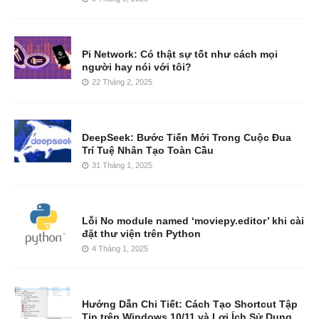
Pi Network: Có thật sự tốt như cách mọi
người hay nói với tôi?
22 Tháng 2, 2025
DeepSeek: Bước Tiến Mới Trong Cuộc Đua
Trí Tuệ Nhân Tạo Toàn Cầu
31 Tháng 1, 2025
Lỗi No module named ‘moviepy.editor’ khi cài
đặt thư viện trên Python
4 Tháng 1, 2025
Hướng Dẫn Chi Tiết: Cách Tạo Shortcut Tập
Tin trên Windows 10/11 và Lợi Ích Sử Dụng