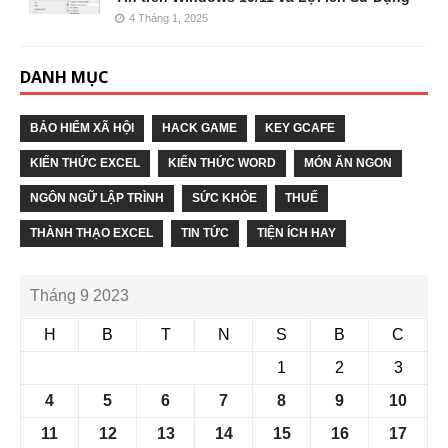
4 Tháng 1, 2025
DANH MỤC
BẢO HIỂM XÃ HỘI
HACK GAME
KEY GCAFE
KIẾN THỨC EXCEL
KIẾN THỨC WORD
MÓN ĂN NGON
NGÔN NGỮ LẬP TRÌNH
SỨC KHỎE
THUẾ
THÀNH THẠO EXCEL
TIN TỨC
TIỆN ÍCH HAY
Tháng 9 2023
H
B
T
N
S
B
C
1
2
3
4
5
6
7
8
9
10
11
12
13
14
15
16
17