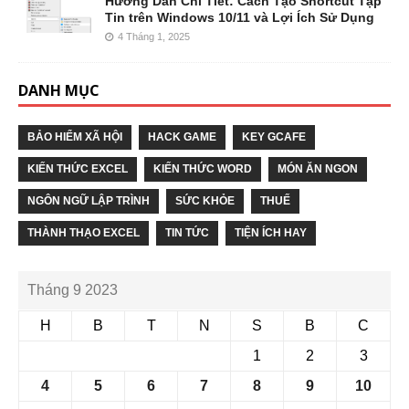
Hướng Dẫn Chi Tiết: Cách Tạo Shortcut Tập
Tin trên Windows 10/11 và Lợi Ích Sử Dụng
4 Tháng 1, 2025
DANH MỤC
BẢO HIỂM XÃ HỘI
HACK GAME
KEY GCAFE
KIẾN THỨC EXCEL
KIẾN THỨC WORD
MÓN ĂN NGON
NGÔN NGỮ LẬP TRÌNH
SỨC KHỎE
THUẾ
THÀNH THẠO EXCEL
TIN TỨC
TIỆN ÍCH HAY
Tháng 9 2023
H
B
T
N
S
B
C
1
2
3
4
5
6
7
8
9
10