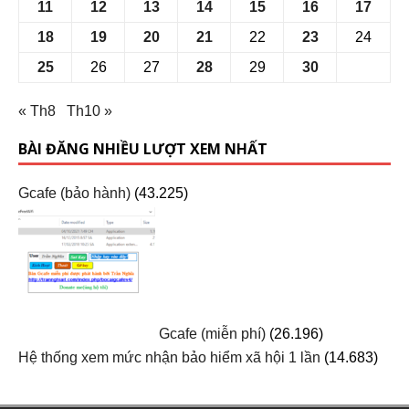
11
12
13
14
15
16
17
18
19
20
21
22
23
24
25
26
27
28
29
30
« Th8
Th10 »
BÀI ĐĂNG NHIỀU LƯỢT XEM NHẤT
Gcafe (bảo hành)
(43.225)
Gcafe (miễn phí)
(26.196)
Hệ thống xem mức nhận bảo hiểm xã hội 1 lần
(14.683)