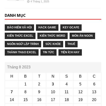
4 Tháng 1, 2025
DANH MỤC
BẢO HIỂM XÃ HỘI
HACK GAME
KEY GCAFE
KIẾN THỨC EXCEL
KIẾN THỨC WORD
MÓN ĂN NGON
NGÔN NGỮ LẬP TRÌNH
SỨC KHỎE
THUẾ
THÀNH THẠO EXCEL
TIN TỨC
TIỆN ÍCH HAY
Tháng 8 2023
H
B
T
N
S
B
C
1
2
3
4
5
6
7
8
9
10
11
12
13
14
15
16
17
18
19
20