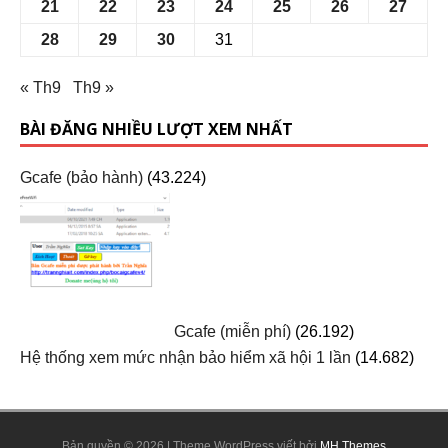
21
22
23
24
25
26
27
28
29
30
31
« Th9
Th9 »
BÀI ĐĂNG NHIỀU LƯỢT XEM NHẤT
Gcafe (bảo hành)
(43.224)
Gcafe (miễn phí)
(26.192)
Hệ thống xem mức nhận bảo hiểm xã hội 1 lần
(14.682)
Bản quyền © 2026 | Theme WordPress viết bởi
MH Themes