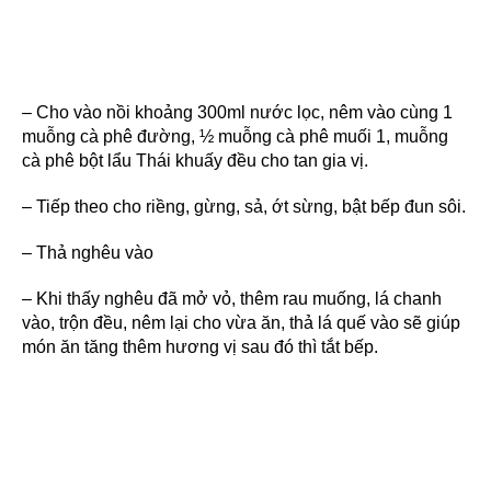
– Cho vào nồi khoảng 300ml nước lọc, nêm vào cùng 1
muỗng cà phê đường, ½ muỗng cà phê muối 1, muỗng
cà phê bột lẩu Thái khuấy đều cho tan gia vị.
– Tiếp theo cho riềng, gừng, sả, ớt sừng, bật bếp đun sôi.
– Thả nghêu vào
– Khi thấy nghêu đã mở vỏ, thêm rau muống, lá chanh
vào, trộn đều, nêm lại cho vừa ăn, thả lá quế vào sẽ giúp
món ăn tăng thêm hương vị sau đó thì tắt bếp.