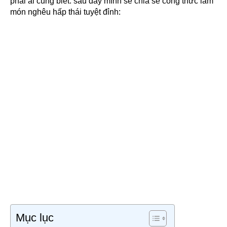
phải ai cũng biết. sau đây mình sẽ chia sẻ công thức làm
món nghêu hấp thái tuyệt đỉnh:
Mục lục