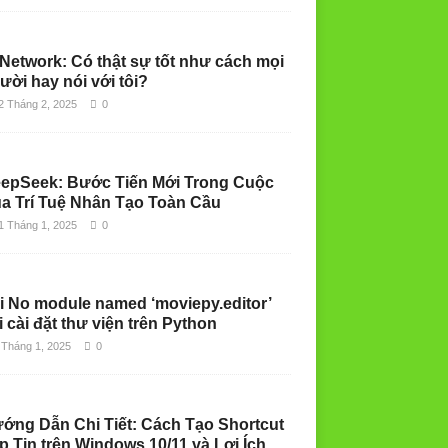
 Network: Có thật sự tốt như cách mọi
ười hay nói với tôi?
2 Tháng 2, 2025
0
epSeek: Bước Tiến Mới Trong Cuộc
a Trí Tuệ Nhân Tạo Toàn Cầu
1 Tháng 1, 2025
0
i No module named ‘moviepy.editor’
i cài đặt thư viện trên Python
 Tháng 1, 2025
0
ớng Dẫn Chi Tiết: Cách Tạo Shortcut
p Tin trên Windows 10/11 và Lợi Ích