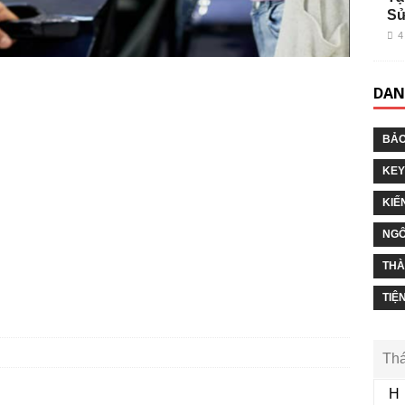
Sử
4
DAN
BẢO
KEY
KIẾ
NGÔ
THÀ
TIỆ
Thá
H