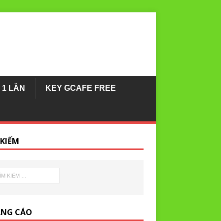
 1 LẦN
KEY GCAFE FREE
 KIẾM
NG CÁO