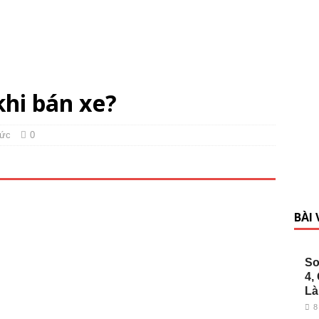
khi bán xe?
tức
0
BÀI
So
4,
Là
8