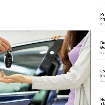
Pi
ng
2
De
Đu
3
Lỗ
kh
4
Hư
Tậ