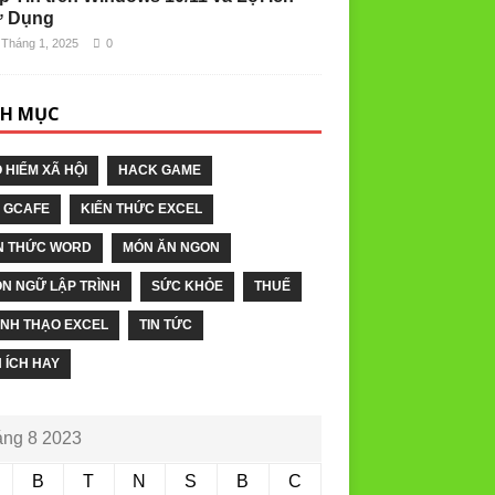
 Dụng
 Tháng 1, 2025
0
H MỤC
 HIỂM XÃ HỘI
HACK GAME
 GCAFE
KIẾN THỨC EXCEL
N THỨC WORD
MÓN ĂN NGON
N NGỮ LẬP TRÌNH
SỨC KHỎE
THUẾ
NH THẠO EXCEL
TIN TỨC
N ÍCH HAY
ng 8 2023
B
T
N
S
B
C