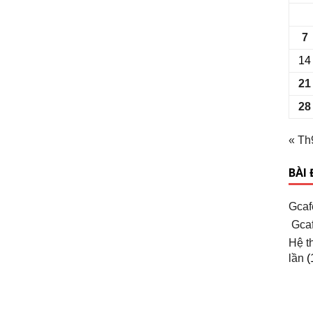
7
14
21
28
« Th
BÀI
Gcaf
Gcaf
Hệ t
lần
(